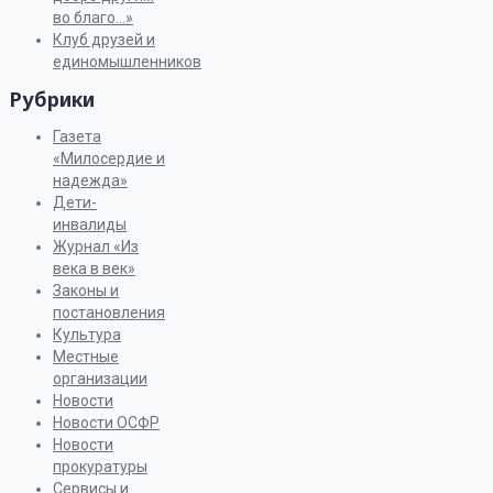
во благо…»
Клуб друзей и
единомышленников
Рубрики
Газета
«Милосердие и
надежда»
Дети-
инвалиды
Журнал «Из
века в век»
Законы и
постановления
Культура
Местные
организации
Новости
Новости ОСФР
Новости
прокуратуры
Сервисы и