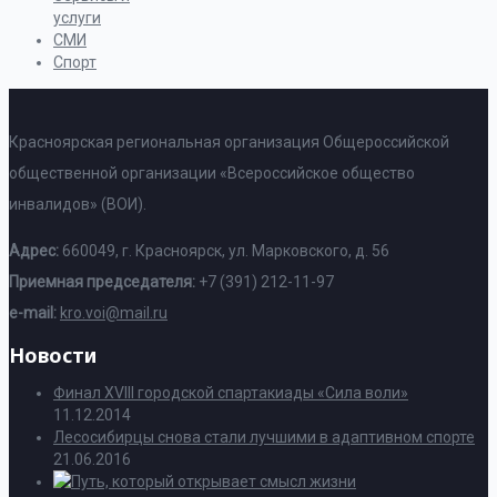
услуги
СМИ
Спорт
Красноярская региональная организация Общероссийской
общественной организации «Всероссийское общество
инвалидов» (ВОИ).
Адрес:
660049, г. Красноярск, ул. Марковского, д. 56
Приемная председателя:
+7 (391) 212-11-97
e-mail:
kro.voi@mail.ru
Новости
Финал XVIII городской спартакиады «Сила воли»
11.12.2014
Лесосибирцы снова стали лучшими в адаптивном спорте
21.06.2016