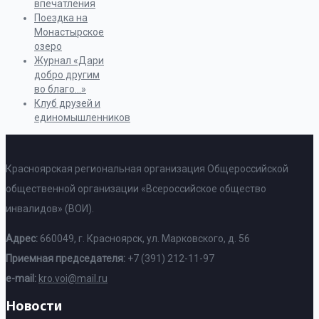
впечатления
Поездка на
Монастырское
озеро
Журнал «Дари
добро другим
во благо…»
Клуб друзей и
единомышленников
Красноярская региональная организация Общероссийской
общественной организации «Всероссийское общество
инвалидов» (ВОИ).
Адрес:
660049, г. Красноярск, ул. Марковского, д. 56
Приемная председателя:
+7 (391) 212-11-97
e-mail:
kro.voi@mail.ru
Новости