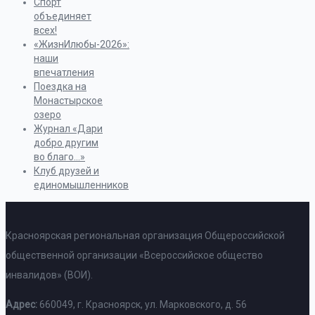
Спорт
объединяет
всех!
«ЖизнИлюбы-2026»:
наши
впечатления
Поездка на
Монастырское
озеро
Журнал «Дари
добро другим
во благо…»
Клуб друзей и
единомышленников
Красноярская региональная организация Общероссийской
общественной организации «Всероссийское общество
инвалидов» (ВОИ).
Адрес:
660049, г. Красноярск, ул. Марковского, д. 56