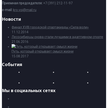
Приемная председателя:
+7 (391) 212-11-97
e-mail:
kro.voi@mail.ru
Новости
Финал XVIII городской спартакиады «Сила воли»
11.12.2014
Лесосибирцы снова стали лучшими в адаптивном спорте
21.06.2016
Путь, который открывает смысл жизни
15.08.2017
События
Мы в социальных сетях