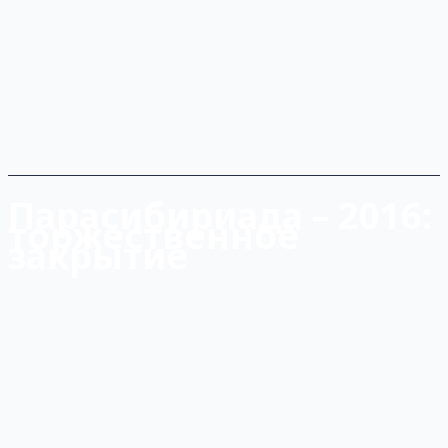
Парасибириада – 2016:
торжественное
закрытие