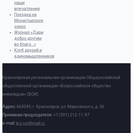
наши
впечатления
Поездка на
Монастырское
озеро
Журнал «Дари
добро другим
во благо…»
Клуб друзей и
единомышленников
Красноярская региональная организация Общероссийской
общественной организации «Всероссийское общество
инвалидов» (ВОИ).
Адрес:
660049, г. Красноярск, ул. Марковского, д. 56
Приемная председателя:
+7 (391) 212-11-97
e-mail:
kro.voi@mail.ru