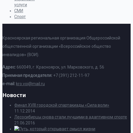
услуги
СМИ
Спорт
Красноярская региональная организация Общероссийской
общественной организации «Всероссийское общество
инвалидов» (ВОИ).
Адрес:
660049, г. Красноярск, ул. Марковского, д. 56
Приемная председателя:
+7 (391) 212-11-97
e-mail:
kro.voi@mail.ru
Новости
Финал XVIII городской спартакиады «Сила воли»
11.12.2014
Лесосибирцы снова стали лучшими в адаптивном спорте
21.06.2016