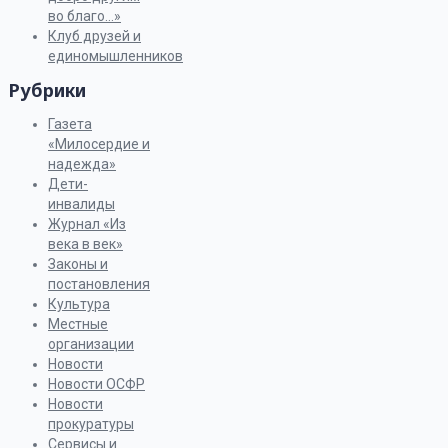
во благо…»
Клуб друзей и
единомышленников
Рубрики
Газета
«Милосердие и
надежда»
Дети-
инвалиды
Журнал «Из
века в век»
Законы и
постановления
Культура
Местные
организации
Новости
Новости ОСФР
Новости
прокуратуры
Сервисы и