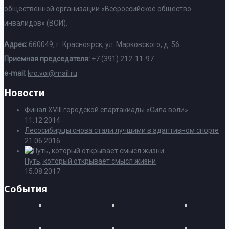
общественной организации «Всероссийское общество
инвалидов» (ВОИ).
Адрес:
660049, г. Красноярск, ул. Марковского, д. 56
Приемная председателя:
+7 (391) 212-11-97
e-mail:
kro.voi@mail.ru
Новости
Финал XVIII городской спартакиады «Сила воли»
11.12.2014
Лесосибирцы снова стали лучшими в адаптивном спорте
21.06.2016
Путь, который открывает смысл жизни
15.08.2017
События