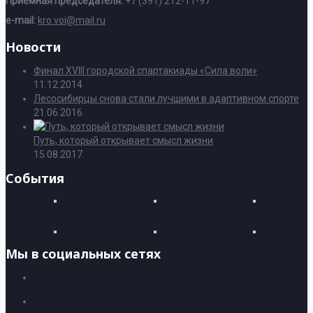
Приемная председателя:
+7 (391) 212-11-97
e-mail:
kro.voi@mail.ru
Новости
Финал XVIII городской спартакиады «Сила воли»
11.12.2014
Лесосибирцы снова стали лучшими в адаптивном спорте
21.06.2016
Путь, который открывает смысл жизни
15.08.2017
События
Мы в социальных сетях