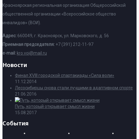
Красноярская региональная организация Общероссийской
общественной организации «Всероссийское общество
инвалидов» (ВОИ).
Адрес:
660049, г. Красноярск, ул. Марковского, д. 56
Приемная председателя:
+7 (391) 212-11-97
e-mail:
kro.voi@mail.ru
Новости
Финал XVIII городской спартакиады «Сила воли»
11.12.2014
Лесосибирцы снова стали лучшими в адаптивном спорте
21.06.2016
Путь, который открывает смысл жизни
15.08.2017
События