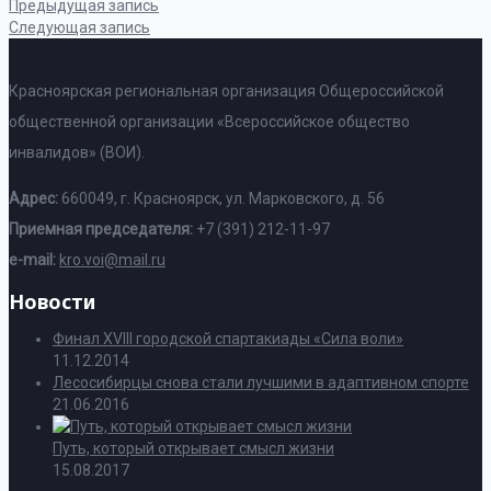
Предыдущая запись
Следующая запись
Красноярская региональная организация Общероссийской
общественной организации «Всероссийское общество
инвалидов» (ВОИ).
Адрес:
660049, г. Красноярск, ул. Марковского, д. 56
Приемная председателя:
+7 (391) 212-11-97
e-mail:
kro.voi@mail.ru
Новости
Финал XVIII городской спартакиады «Сила воли»
11.12.2014
Лесосибирцы снова стали лучшими в адаптивном спорте
21.06.2016
Путь, который открывает смысл жизни
15.08.2017