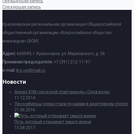
Предыдущая запись
Следующая запись
Красноярская региональная организация Общероссийской
общественной организации «Всероссийское общество
инвалидов» (ВОИ).
Адрес:
660049, г. Красноярск, ул. Марковского, д. 56
Приемная председателя:
+7 (391) 212-11-97
e-mail:
kro.voi@mail.ru
Новости
Финал XVIII городской спартакиады «Сила воли»
11.12.2014
Лесосибирцы снова стали лучшими в адаптивном спорте
21.06.2016
Путь, который открывает смысл жизни
15.08.2017