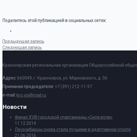
Поделитесь этой публикацией в социальных сетях:
Предыдущая запись
Следующая запись
Красноярская региональная организация Общероссийской общес
Адрес:
660049, г. Красноярск, ул. Марковского, д. 56
Приемная председателя:
+7 (391) 212-11-97
e-mail:
kro.voi@mail.ru
Новости
Финал XVIII городской спартакиады «Сила воли»
11.12.2014
Лесосибирцы снова стали лучшими в адаптивном спорте
21.06.2016