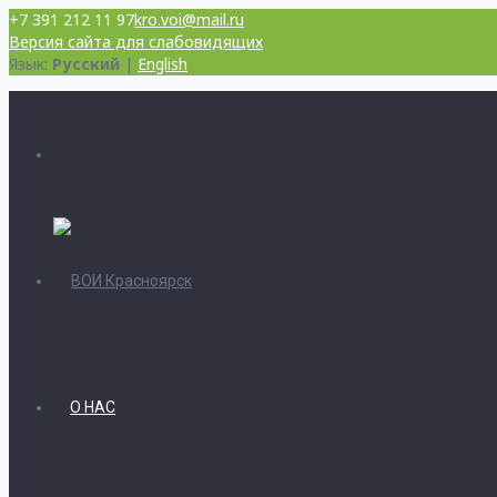
+7 391 212 11 97
kro.voi@mail.ru
Версия сайта для слабовидящих
Язык:
Русский
|
English
О НАС