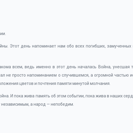
ии.
йны. Этот день напоминает нам обо всех погибших, замученных 
акома всем, ведь именно в этот день началась Война, унесшая 
ал не просто напоминанием о случившемся, а огромной частью ис
зложения цветов и почтения памяти минутой молчания.
йна. И пока жива память об этом событии, пока жива в наших серд
 независимым, а народ — непобедим.