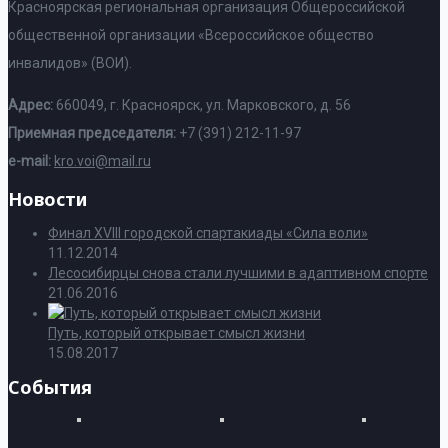
Красноярская региональная организация Общероссийской
общественной организации «Всероссийское общество
инвалидов» (ВОИ).
Адрес:
660049, г. Красноярск, ул. Марковского, д. 56
Приемная председателя:
+7 (391) 212-11-97
e-mail:
kro.voi@mail.ru
Новости
Финал XVIII городской спартакиады «Сила воли»
11.12.2014
Лесосибирцы снова стали лучшими в адаптивном спорте
21.06.2016
Путь, который открывает смысл жизни
15.08.2017
События