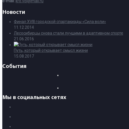
e-mail:
kro.voi@mail.ru
Новости
Финал XVIII городской спартакиады «Сила воли»
11.12.2014
Лесосибирцы снова стали лучшими в адаптивном спорте
21.06.2016
Путь, который открывает смысл жизни
15.08.2017
События
Мы в социальных сетях