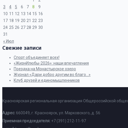
1
2
3
4
5
6
7
8
9
10
11
12
13
14
15
16
17
18
19
20
21
22
23
24
25
26
27
28
29
30
31
« Июл
Свежие записи
Спорт объединяет всех!
«ЖизнИлюбы-2026»: наши впечатления
Поездка на Монастырское озеро
Журнал «Дари добро другим во благо…»
Клуб друзей и единомышленников
Красноярская региональная организация Общероссийской общес
Адрес:
660049, г. Красноярск, ул. Марковского, д. 56
Приемная председателя:
+7 (391) 212-11-97