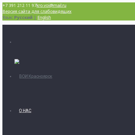
+7 391 212 11 97
kro.voi@mail.ru
Версия сайта для слабовидящих
Язык:
Русский
|
English
О НАС