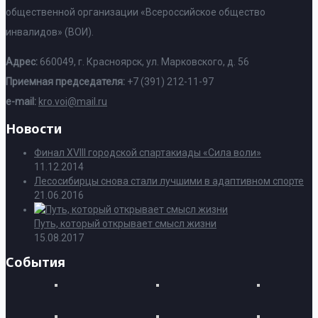
общественной организации «Всероссийское общество
инвалидов» (ВОИ).
Адрес:
660049, г. Красноярск, ул. Марковского, д. 56
Приемная председателя:
+7 (391) 212-11-97
e-mail:
kro.voi@mail.ru
Новости
Финал XVIII городской спартакиады «Сила воли»
11.12.2014
Лесосибирцы снова стали лучшими в адаптивном спорте
21.06.2016
Путь, который открывает смысл жизни
15.08.2017
События