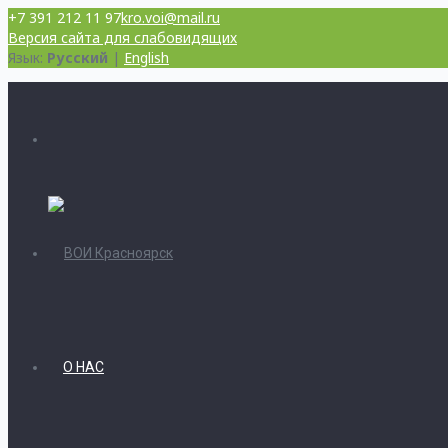
+7 391 212 11 97
kro.voi@mail.ru
Версия сайта для слабовидящих
Язык:
Русский
|
English
О НАС