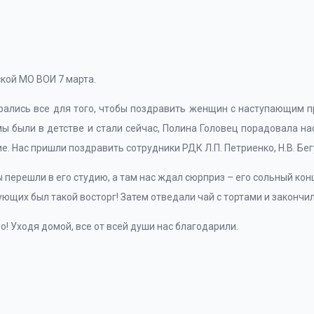
кой МО ВОИ 7 марта.
брались все для того, чтобы поздравить женщин с наступающим 
 были в детстве и стали сейчас, Полина Головец порадовала на
е. Нас пришли поздравить сотрудники РДК Л.П. Петриенко, Н.В. Бег
перешли в его студию, а там нас ждал сюрприз – его сольный кон
вующих был такой восторг! Затем отведали чай с тортами и законч
! Уходя домой, все от всей души нас благодарили.