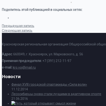
Поделитесь этой публикацией в социальных сетях:
Предыдущая запись
Следующая запись
Красноярская региональная организация Общероссийской общес
Адрес:
660049, г. Красноярск, ул. Марковского, д. 56
Приемная председателя:
+7 (391) 212-11-97
e-mail:
kro.voi@mail.ru
Новости
Финал XVIII городской спартакиады «Сила воли»
11.12.2014
Лесосибирцы снова стали лучшими в адаптивном спорте
21.06.2016