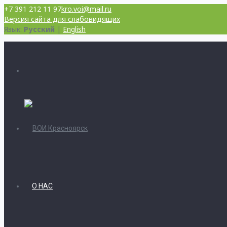
+7 391 212 11 97
kro.voi@mail.ru
Версия сайта для слабовидящих
Язык:
Русский
|
English
О НАС