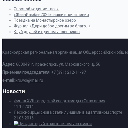
Спорт объединяет всех!
«ЖизнИлюбы-2026»: наши впечатления
Поездка на Монастырское озеро
Журнал «Дари добро другим во благо…»
Клуб друзей и единомышленников
Красноярская региональная организация Общероссийской общес
Адрес:
660049, г. Красноярск, ул. Марковского, д. 56
Приемная председателя:
+7 (391) 212-11-97
e-mail:
kro.voi@mail.ru
Новости
Финал XVIII городской спартакиады «Сила воли»
11.12.2014
Лесосибирцы снова стали лучшими в адаптивном спорте
21.06.2016