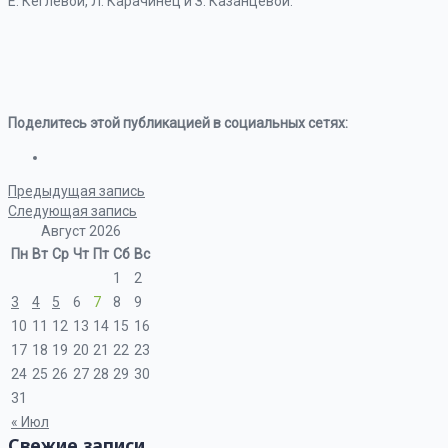
Е. Кеглевой, Л. Карачинец и З. Казанцевой.
Поделитесь этой публикацией в социальных сетях:
Предыдущая запись
Следующая запись
Август 2026
Пн
Вт
Ср
Чт
Пт
Сб
Вс
1
2
3
4
5
6
7
8
9
10
11
12
13
14
15
16
17
18
19
20
21
22
23
24
25
26
27
28
29
30
31
« Июл
Свежие записи