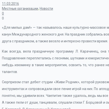
11.03.2016
Местные организации
,
Новости
0
0
«Для милых дам!» — так называлось наше культурно-массовое
канун Международного женского дня. На праздник собрались все
друга с праздником, а также весело и интересно провести время.
Как всегда, вела праздничную программу Л. Карачинец, она т
Поздравления переплетались с песнями, шутками и юмористичес
нибудь изюминку в такие мероприятия, освоить то, что ранее не
талантов.
Сюрпризом стал дебют студии «Живи Родник», которой руковож
инструментах и сопровождали свое пение игрой на них. По апло
понятно, мы удивили всех. Чаепитие также удалось, ведь мы все
А также пели от души, танцевали, слушали стихи Г. Борцовой и