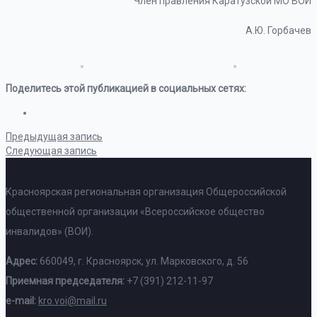
Член правления Каратузской МО ВОИ
А.Ю. Горбачев
Поделитесь этой публикацией в социальных сетях:
Предыдущая запись
Следующая запись
Красноярская региональная организация Общероссийской
общественной организации «Всероссийское общество
инвалидов» (ВОИ).
Адрес:
660049, г. Красноярск, ул. Марковского, д. 56
Приемная председателя:
+7 (391) 212-11-97
e-mail:
kro.voi@mail.ru