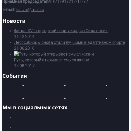
Приемная председателя:
+7 (391) 212-11-97
e-mail:
kro.voi@mail.ru
Новости
Финал XVIII городской спартакиады «Сила воли»
11.12.2014
Лесосибирцы снова стали лучшими в адаптивном спорте
21.06.2016
Путь, который открывает смысл жизни
15.08.2017
События
Мы в социальных сетях