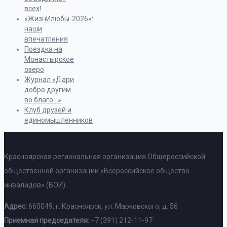
всех!
«ЖизнИлюбы-2026»:
наши
впечатления
Поездка на
Монастырское
озеро
Журнал «Дари
добро другим
во благо…»
Клуб друзей и
единомышленников
Красноярская региональная организация Общероссийской
общественной организации «Всероссийское общество
инвалидов» (ВОИ).
Адрес:
660049, г. Красноярск, ул. Марковского, д. 56
Приемная председателя:
+7 (391) 212-11-97