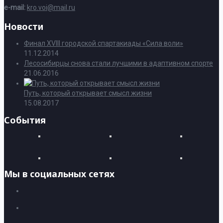
e-mail:
kro.voi@mail.ru
Новости
Финал XVIII городской спартакиады «Сила воли»
11.12.2014
Лесосибирцы снова стали лучшими в адаптивном спорте
21.06.2016
Путь, который открывает смысл жизни
15.08.2017
События
Мы в социальных сетях