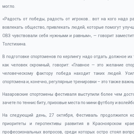
могло.
«Радость от победы, радость от игроков… вот на кого надо р
вовлекать общество, привлекать людей, которые помогут улуч
ОВЗ чувствовали себя нужными и равным», — говорит заместит
Толстихина.
В подготовке спортсменов по керлингу надо отдать должное их тр
как человек скромный, говорит: «Главное — это желание спо
человеческому фактору победа находит таких людей. Уси
спортсмена и, конечно, регулярные тренировки – это также важ
Назаровские спортсмены фестиваля выступили более чем досто
зачете по теннис биту, призовые места по мини футболу и волейб
На следующий день, 27 октября, Фестиваль продолжился ко
приоритеты и перспективы развития в Красноярском кра
профессиональных вопросов, среди которых остро стоял вопр