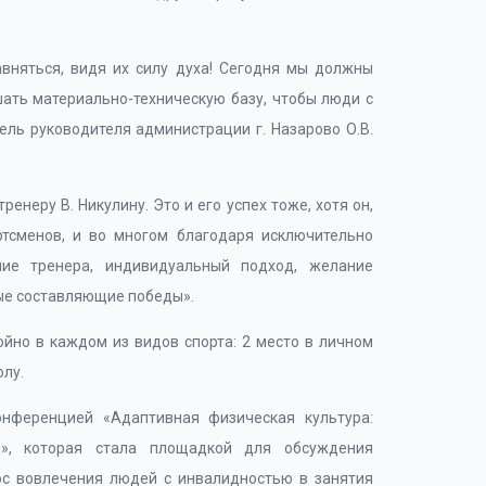
авняться, видя их силу духа! Сегодня мы должны
шать материально-техническую базу, чтобы люди с
ель руководителя администрации г. Назарово О.В.
енеру В. Никулину. Это и его успех тоже, хотя он,
ртсменов, и во многом благодаря исключительно
лие тренера, индивидуальный подход, желание
ные составляющие победы».
йно в каждом из видов спорта: 2 место в личном
олу.
нференцией «Адаптивная физическая культура:
е», которая стала площадкой для обсуждения
ос вовлечения людей с инвалидностью в занятия