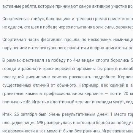
активные ребята, которые принимают самое активное участие во
Спортсмены с трибун, болельщики и тренеры громко приветствова
не сдался, кто шел к победе через испытания воли, силы, характер
Спортивная часть фестиваля прошла по нескольким номинация
нарушением интеллектуального развития и опорно-двигательног
В рамках фестиваля за победу по 4-м видам спорта боролись 5
города и района) и красноярские спортсмены сыграли в волейбо
последней дисциплине хочется рассказать подробнее. Керлин
существенных отличий от обычного. Например, вес камней в а
гранитные камни в профессиональном керлинге — почти 20 к
привычные 45. Играть в адаптивный керлинг инвалиды могут, сидя
Итак, 26 октября был очень результативным днем: 1 место го
площадке лицея №8 развернулась настоящая борьба за победу с
их возможности в тот момент были безграничны. Игра захватывал