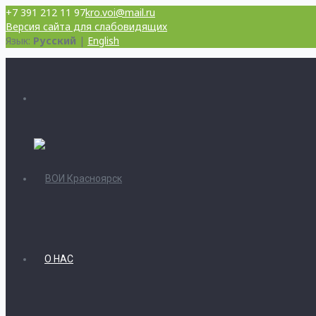
+7 391 212 11 97
kro.voi@mail.ru
Версия сайта для слабовидящих
Язык:
Русский
|
English
О НАС