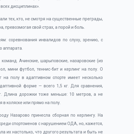
 всех дисциплинах».
ли тех, кто, не смотря на существенные преграды,
а, превозмогая свой страх, а порой и боль.
м: соревнования инвалидов по слуху, зрению, с
о аппарата.
 команд. Ачинские, шарыповские, назаровские (из
л, мини футбол, теннис-бит и керлинг на полу. О
г на полу в адаптивном спорте имеет несколько
даптивной форме — всего 1,5 кг. Для сравнения,
г. Длина дорожки тоже меньше: 10 метров, а не
 в коляске или прямо на полу.
роду Назарово принесла сборная по керлингу. На
реди спортсменов с нарушением ОДА, но, кажется,
а их настолько, что другого результата и быть не