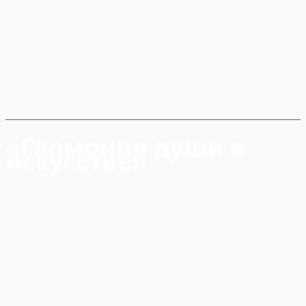
«Гармония души в
искусстве»