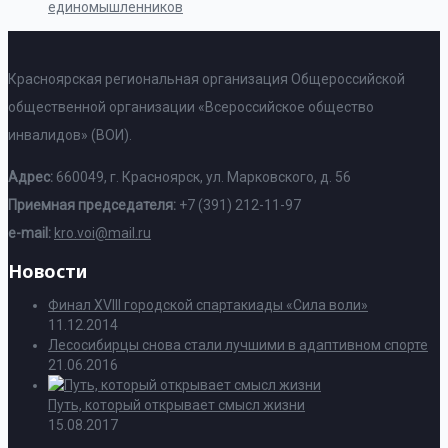
единомышленников
Красноярская региональная организация Общероссийской
общественной организации «Всероссийское общество
инвалидов» (ВОИ).
Адрес:
660049, г. Красноярск, ул. Марковского, д. 56
Приемная председателя:
+7 (391) 212-11-97
e-mail:
kro.voi@mail.ru
Новости
Финал XVIII городской спартакиады «Сила воли»
11.12.2014
Лесосибирцы снова стали лучшими в адаптивном спорте
21.06.2016
Путь, который открывает смысл жизни
15.08.2017