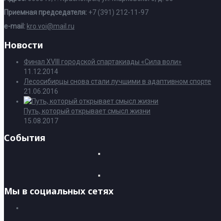
Приемная председателя:
+7 (391) 212-11-97
e-mail:
kro.voi@mail.ru
Новости
Финал XVIII городской спартакиады «Сила воли»
11.12.2014
Лесосибирцы снова стали лучшими в адаптивном спорте
21.06.2016
Путь, который открывает смысл жизни
15.08.2017
События
Мы в социальных сетях