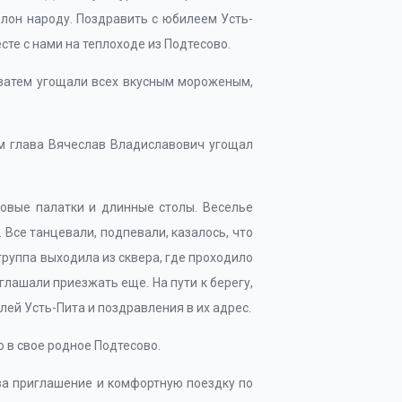
олон народу. Поздравить с юбилеем Усть-
сте с нами на теплоходе из Подтесово.
 затем угощали всех вкусным мороженым,
ам глава Вячеслав Владиславович угощал
овые палатки и длинные столы. Веселье
Все танцевали, подпевали, казалось, что
группа выходила из сквера, где проходило
глашали приезжать еще. На пути к берегу,
лей Усть-Пита и поздравления в их адрес.
 в свое родное Подтесово.
за приглашение и комфортную поездку по