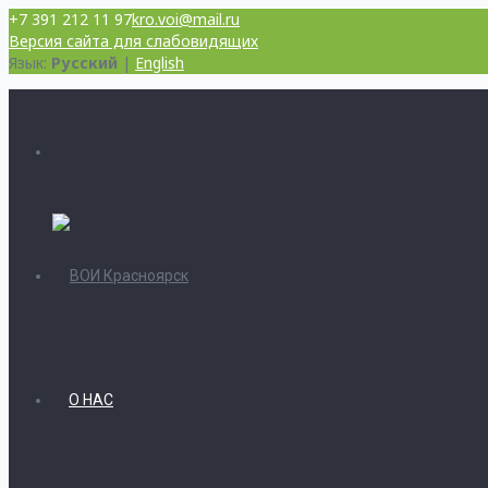
+7 391 212 11 97
kro.voi@mail.ru
Версия сайта для слабовидящих
Язык:
Русский
|
English
О НАС