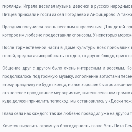
гирлянды. Играла веселая музыка, девочки в русских народных
Питцев приехали и гости из сел Погодаево и Анфицерово. А также
Праздник получился очень веселым и красочным. Для детей о
которое им любезно предоставили спонсоры. У некоторых мороже
После торжественной части в Доме Культуры всех прибывших 
гостей, предлагая испробовать то одно, то другое блюдо, приго
Общение друг с другом было очень интересным и веселым. Ко
продолжалось под громкую музыку, исполнение артистами песен 
этому празднику не будет конца, но все хорошее быстро заканчив
это веселое праздничное мероприятие, жители села нам громко а
куда должен причалить теплоход, мы остановились у «Доски поже
Глава села нас каждого так же любезно проводил уже на другой 
Хочется выразить огромную благодарность главе Усть-Пита Се