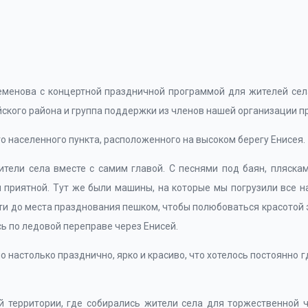
еменова с концертной праздничной программой для жителей сел
кого района и группа поддержки из членов нашей организации пр
о населенного пункта, расположенного на высоком берегу Енисея.
жители села вместе с самим главой. С песнями под баян, пляс
и приятной. Тут же были машины, на которые мы погрузили все 
и до места празднования пешком, чтобы полюбоваться красотой э
сь по ледовой переправе через Енисей.
 настолько празднично, ярко и красиво, что хотелось постоянно г
й территории, где собирались жители села для торжественной 