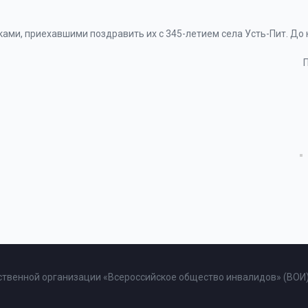
ами, приехавшими поздравить их с 345-летием села Усть-Пит. До 
твенной организации «Всероссийское общество инвалидов» (ВОИ)