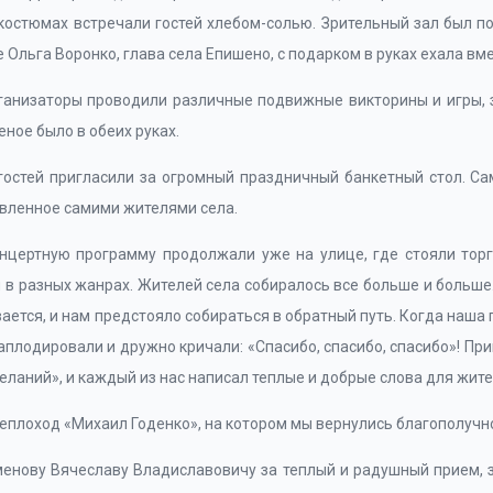
 костюмах встречали гостей хлебом-солью. Зрительный зал был п
 Ольга Воронко, глава села Епишено, с подарком в руках ехала вме
рганизаторы проводили различные подвижные викторины и игры,
ное было в обеих руках.
гостей пригласили за огромный праздничный банкетный стол. С
товленное самими жителями села.
нцертную программу продолжали уже на улице, где стояли торг
в разных жанрах. Жителей села собиралось все больше и больше. 
ается, и нам предстояло собираться в обратный путь. Когда наша 
плодировали и дружно кричали: «Спасибо, спасибо, спасибо»! При
ланий», и каждый из нас написал теплые и добрые слова для жите
теплоход «Михаил Годенко», на котором мы вернулись благополучно
менову Вячеславу Владиславовичу за теплый и радушный прием, 