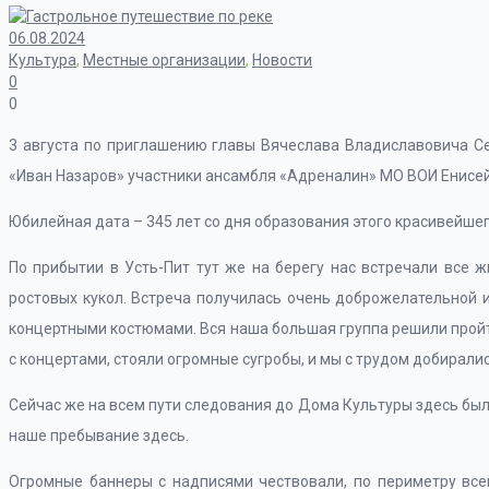
06.08.2024
Культура
,
Местные организации
,
Новости
0
0
3 августа по приглашению главы Вячеслава Владиславовича С
«Иван Назаров» участники ансамбля «Адреналин» МО ВОИ Енисейс
Юбилейная дата – 345 лет со дня образования этого красивейшег
По прибытии в Усть-Пит тут же на берегу нас встречали все 
ростовых кукол. Встреча получилась очень доброжелательной 
концертными костюмами. Вся наша большая группа решили пройт
с концертами, стояли огромные сугробы, и мы с трудом добирали
Сейчас же на всем пути следования до Дома Культуры здесь было
наше пребывание здесь.
Огромные баннеры с надписями чествовали, по периметру все