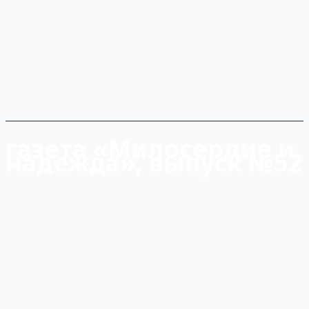
газета «Милосердие и
надежда», выпуск №52