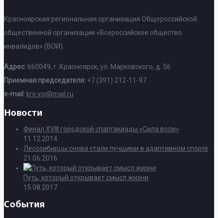
Красноярская региональная организация Общероссийской
общественной организации «Всероссийское общество
инвалидов» (ВОИ).
Адрес:
660049, г. Красноярск, ул. Марковского, д. 56
Приемная председателя:
+7 (391) 212-11-97
e-mail:
kro.voi@mail.ru
Новости
Финал XVIII городской спартакиады «Сила воли»
11.12.2014
Лесосибирцы снова стали лучшими в адаптивном спорте
21.06.2016
Путь, который открывает смысл жизни
15.08.2017
События