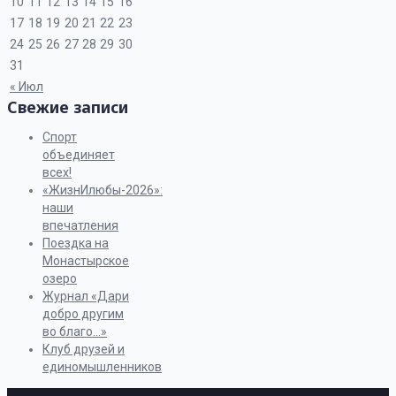
10
11
12
13
14
15
16
17
18
19
20
21
22
23
24
25
26
27
28
29
30
31
« Июл
Свежие записи
Спорт
объединяет
всех!
«ЖизнИлюбы-2026»:
наши
впечатления
Поездка на
Монастырское
озеро
Журнал «Дари
добро другим
во благо…»
Клуб друзей и
единомышленников