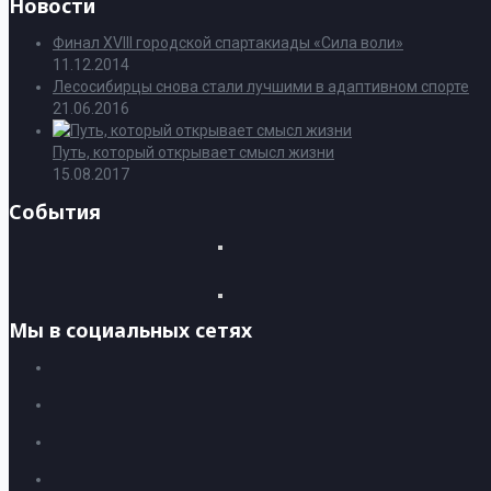
Новости
Финал XVIII городской спартакиады «Сила воли»
11.12.2014
Лесосибирцы снова стали лучшими в адаптивном спорте
21.06.2016
Путь, который открывает смысл жизни
15.08.2017
События
Мы в социальных сетях