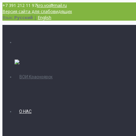
+7 391 212 11 97
kro.voi@mail.ru
Версия сайта для слабовидящих
Язык:
Русский
|
English
О НАС