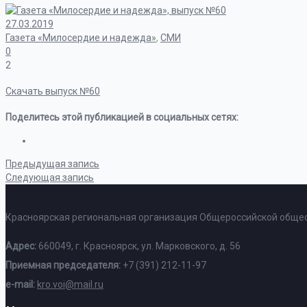
27.03.2019
Газета «Милосердие и надежда»
,
СМИ
0
2
Скачать выпуск №60
Поделитесь этой публикацией в социальных сетях:
Предыдущая запись
Следующая запись
Красноярская региональная организация Общероссийской общес
Адрес:
660049, г. Красноярск, ул. Марковского, д. 56
Приемная председателя:
+7 (391) 212-11-97
e-mail:
kro.voi@mail.ru