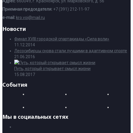
Адрес:
660049, г. Красноярск, ул. Марковского, д. 56
Приемная председателя:
+7 (391) 212-11-97
e-mail:
kro.voi@mail.ru
Новости
Финал XVIII городской спартакиады «Сила воли»
11.12.2014
Лесосибирцы снова стали лучшими в адаптивном спорте
21.06.2016
Путь, который открывает смысл жизни
15.08.2017
События
Мы в социальных сетях