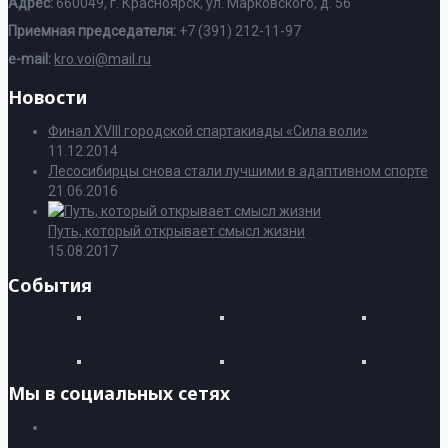
Адрес:
660049, г. Красноярск, ул. Марковского, д. 56
Приемная председателя:
+7 (391) 212-11-97
e-mail:
kro.voi@mail.ru
Новости
Финал XVIII городской спартакиады «Сила воли»
11.12.2014
Лесосибирцы снова стали лучшими в адаптивном спорте
21.06.2016
Путь, который открывает смысл жизни
15.08.2017
События
Мы в социальных сетях