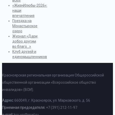
всех!
«ЖизнИлюбы-2026»:
наши
впечатления
Поездка на
Монастырское
озеро
Журнал «Дари
добро другим
во благо…»
Клуб друзей и
единомышленников
Красноярская региональная организация Общероссийской
общественной организации «Всероссийское общество
инвалидов» (ВОИ).
Адрес:
660049, г. Красноярск, ул. Марковского, д. 56
Приемная председателя:
+7 (391) 212-11-97
e-mail:
kro.voi@mail.ru