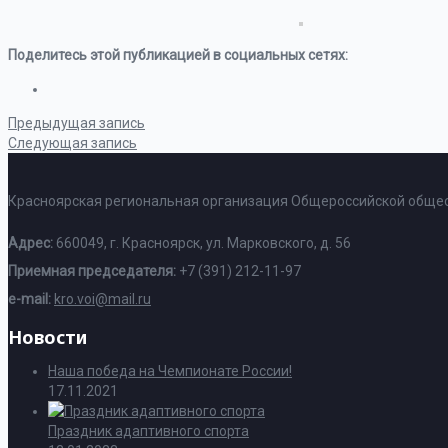
Поделитесь этой публикацией в социальных сетях:
Предыдущая запись
Следующая запись
Красноярская региональная организация Общероссийской общес
Адрес:
660049, г. Красноярск, ул. Марковского, д. 56
Приемная председателя:
+7 (391) 212-11-97
e-mail:
kro.voi@mail.ru
Новости
Наша победа на Чемпионате России!
17.11.2021
Праздник адаптивного спорта