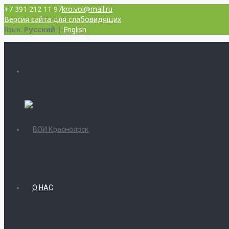
+7 391 212 11 97
kro.voi@mail.ru
Версия сайта для слабовидящих
Язык:
Русский
|
English
О НАС