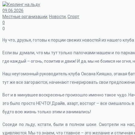
09.06.2026
Местные организации
,
Новости
,
Спорт
0
0
Ну что, друзья, готовы к порции свежих новостей из нашего клуб
Если вы думали, что мы тут только палочками машем и по паркам
где каждый – огонь, позитив и движ! И да, мы не боимся ни огня, 
Наш неугомонный руководитель клуба Оксана Кияшко, этакая бата
тут же все загораются, начинают генерировать свои предложения,
Вот и в минувшее воскресенье произошло именно такое чудо. На
это было просто НЕЧТО! Драйв, азарт, восторг – все смешалось в
будто всю жизнь только этим и занимались!
Соседи по льду, кстати, были в полном шоке. Смотрели на нас,
удивляются. Мы-то знаем, что главное – это желание и отличная