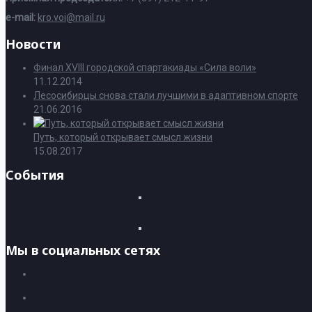
e-mail:
kro.voi@mail.ru
Новости
Финал XVIII городской спартакиады «Сила воли»
11.12.2014
Лесосибирцы снова стали лучшими в адаптивном спорте
21.06.2016
Путь, который открывает смысл жизни
15.08.2017
События
Мы в социальных сетях