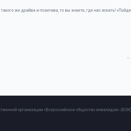
 такого же драйва и позитива, то вы знаете, где нас искать! «Пойде
твенной организации «Всероссийское общество инвалидов» (ВОИ)