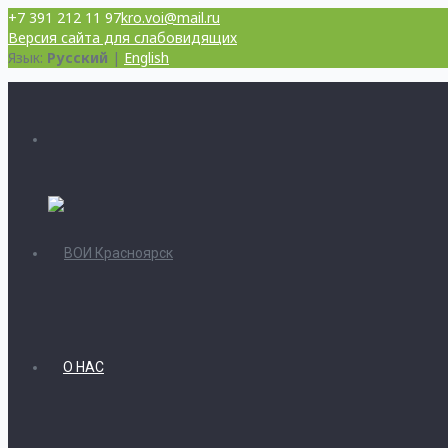
+7 391 212 11 97
kro.voi@mail.ru
Версия сайта для слабовидящих
Язык:
Русский
|
English
О НАС