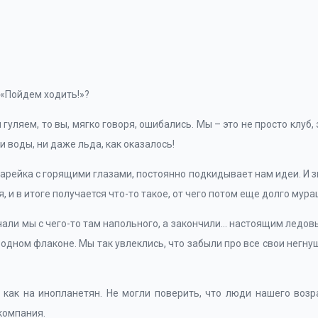
а «Пойдем ходить!»?
 гуляем, то вы, мягко говоря, ошибались. Мы – это не просто клу
ни воды, ни даже льда, как оказалось!
рейка с горящими глазами, постоянно подкидывает нам идеи. И зн
 и в итоге получается что-то такое, от чего потом еще долго мура
чали мы с чего-то там напольного, а закончили… настоящим ледов
 одном флаконе. Мы так увлеклись, что забыли про все свои негну
 как на инопланетян. Не могли поверить, что люди нашего возра
 компания.