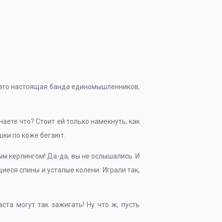
б, это настоящая банда единомышленников,
аете что? Стоит ей только намекнуть, как
шки по коже бегают.
ым керлингом! Да-да, вы не ослышались. И
щиеся спины и усталые колени. Играли так,
ста могут так зажигать! Ну что ж, пусть