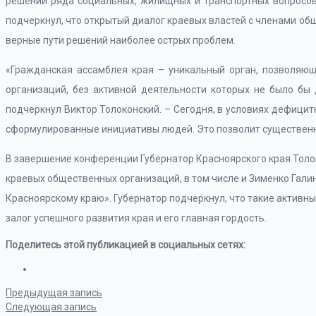
решении ряда социальных, жилищных и транспортных вопросов
подчеркнул, что открытый диалог краевых властей с членами об
верные пути решений наиболее острых проблем.
«Гражданская ассамблея края – уникальный орган, позволяю
организаций, без активной деятельности которых не было бы
подчеркнул Виктор Толоконский. – Сегодня, в условиях дефици
сформулированные инициативы людей. Это позволит существенн
В завершение конференции Губернатор Красноярского края Толо
краевых общественных организаций, в том числе и Зименко Гали
Красноярскому краю». Губернатор подчеркнул, что такие активн
залог успешного развития края и его главная гордость.
Поделитесь этой публикацией в социальных сетях:
Предыдущая запись
Следующая запись