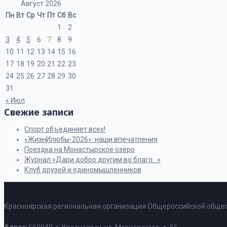
Август 2026
Пн
Вт
Ср
Чт
Пт
Сб
Вс
1
2
3
4
5
6
7
8
9
10
11
12
13
14
15
16
17
18
19
20
21
22
23
24
25
26
27
28
29
30
31
« Июл
Свежие записи
Спорт объединяет всех!
«ЖизнИлюбы-2026»: наши впечатления
Поездка на Монастырское озеро
Журнал «Дари добро другим во благо…»
Клуб друзей и единомышленников
Красноярская региональная организация Общероссийской общес