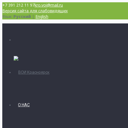
+7 391 212 11 97
kro.voi@mail.ru
Версия сайта для слабовидящих
Язык:
Русский
|
English
О НАС