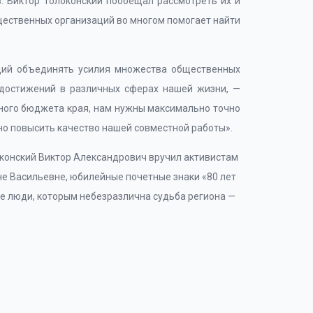
. Виктор Толоконский пообещал рассмотреть их и
щественных организаций во многом помогает найти
щий объединять усилия множества общественных
 достижений в различных сферах нашей жизни, —
тного бюджета края, нам нужны максимально точно
о повысить качество нашей совместной работы».
конский Виктор Александрович вручил активистам
не Васильевне, юбилейные почетные знаки «80 лет
ые люди, которым небезразлична судьба региона —