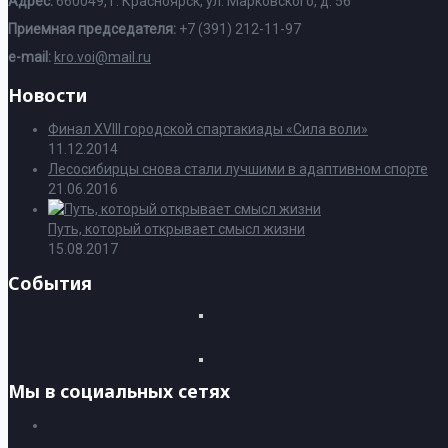
Адрес:
660049, г. Красноярск, ул. Марковского, д. 56
Приемная председателя:
+7 (391) 212-11-97
e-mail:
kro.voi@mail.ru
Новости
Финал XVIII городской спартакиады «Сила воли»
11.12.2014
Лесосибирцы снова стали лучшими в адаптивном спорте
21.06.2016
Путь, который открывает смысл жизни
15.08.2017
События
Мы в социальных сетях