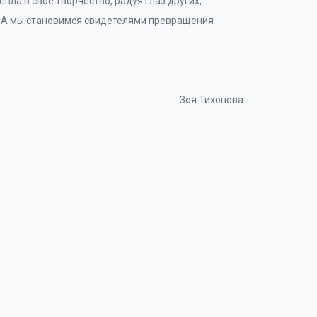
пла в свое творчество, радуя глаз других,
. А мы становимся свидетелями превращения
Зоя Тихонова