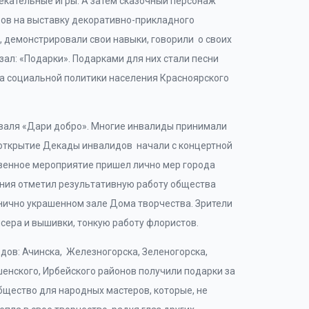
екательные игры. А затем сказочный персонаж
ров на выставку декоративно-прикладного
, демонстрировали свои навыки, говорили о своих
азал: «Подарки». Подарками для них стали песни
ва социальной политики населения Красноярского
иваля «Дари добро». Многие инвалиды принимали
 открытие Декады инвалидов начали с концертной
венное мероприятие пришел лично мер города
ния отметил результативную работу общества
нично украшенном зале Дома творчества. Зрители
сера и вышивки, тонкую работу флористов.
дов: Ачинска, Железногорска, Зеленогорска,
шенского, Ирбейского районов получили подарки за
бщество для народных мастеров, которые, не