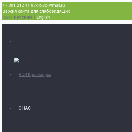
+7 391 212 11 97
kro.voi@mail.ru
Версия сайта для слабовидящих
Язык:
Русский
|
English
О НАС