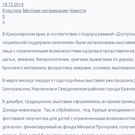
18.12.2014
Культура
,
Местные организации
,
Новости
0
0
В Красноярском крае, в соответствии с подпрограммой «Доступ
социальной поддержки населения» были организованы выставки 
лица с ограниченными возможностями здоровья представили из
шитье, вязание, бисероплетение, оригами, выжигание по дереву,
бросового материала, флористика, макраме, соломка, мыловарен
В марте месяце текущего года подобные выставки уже прошли в
Центральном, Кировском и Свердловском районах города Красноя
В декабре, традиционно, выставки оформлялись во время пров
Декаде инвалидов. Так, в с.Ирбейское, под бурные аплодисмент
фестиваля творчества для детей с ограниченными возможностям
для всех», финансируемый их фонда Михаила Прохорова, получи