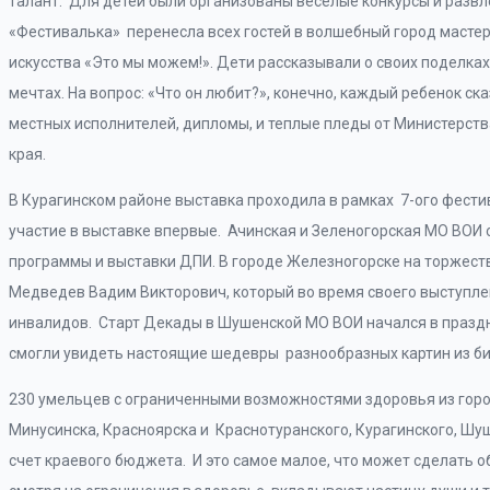
талант. Для детей были организованы веселые конкурсы и развл
«Фестивалька» перенесла всех гостей в волшебный город масте
искусства «Это мы можем!». Дети рассказывали о своих поделках
мечтах. На вопрос: «Что он любит?», конечно, каждый ребенок ск
местных исполнителей, дипломы, и теплые пледы от Министерст
края.
В Курагинском районе выставка проходила в рамках 7-ого фест
участие в выставке впервые. Ачинская и Зеленогорская МО ВОИ
программы и выставки ДПИ. В городе Железногорске на торжест
Медведев Вадим Викторович, который во время своего выступле
инвалидов. Старт Декады в Шушенской МО ВОИ начался в празд
смогли увидеть настоящие шедевры разнообразных картин из би
230 умельцев с ограниченными возможностями здоровья из горо
Минусинска, Красноярска и Краснотуранского, Курагинского, Шу
счет краевого бюджета. И это самое малое, что может сделать о