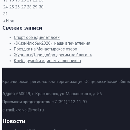
17
18
19
20
21
22
23
24
25
26
27
28
29
30
31
« Июл
Свежие записи
Спорт объединяет всех!
«ЖизнИлюбы-2026»: наши впечатления
Поездка на Монастырское озеро
Журнал «Дари добро другим во благо…»
Клуб друзей и единомышленников
Красноярская региональная организация Общероссийской общес
Адрес:
660049, г. Красноярск, ул. Марковского, д. 56
Приемная председателя:
+7 (391) 212-11-97
e-mail:
kro.voi@mail.ru
Новости