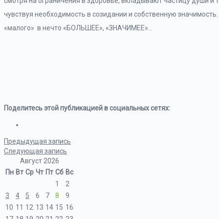
смотря на ограничения в здоровье, вкладывают частицу души и те
чувствуя необходимость в созидании и собственную значимость
«малого» в нечто «БОЛЬШЕЕ», «ЗНАЧИМЕЕ»…
Поделитесь этой публикацией в социальных сетях:
Предыдущая запись
Следующая запись
Август 2026
Пн
Вт
Ср
Чт
Пт
Сб
Вс
1
2
3
4
5
6
7
8
9
10
11
12
13
14
15
16