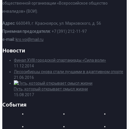
общественной организации «Всероссийское общество
инвалидов» (ВОИ).
Адрес:
660049, г. Красноярск, ул. Марковского, д. 56
Приемная председателя:
+7 (391) 212-11-97
e-mail:
kro.voi@mail.ru
Новости
Финал XVIII городской спартакиады «Сила воли»
11.12.2014
Лесосибирцы снова стали лучшими в адаптивном спорте
21.06.2016
Путь, который открывает смысл жизни
15.08.2017
События