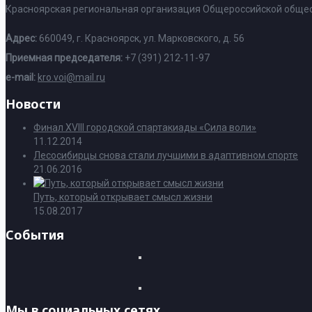
Красноярская региональная организация Общероссийской общес
Адрес:
660049, г. Красноярск, ул. Марковского, д. 56
Приемная председателя:
+7 (391) 212-11-97
e-mail:
kro.voi@mail.ru
Новости
Финал XVIII городской спартакиады «Сила воли»
11.12.2014
Лесосибирцы снова стали лучшими в адаптивном спорте
21.06.2016
Путь, который открывает смысл жизни
15.08.2017
События
Мы в социальных сетях