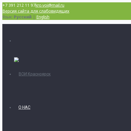
+7 391 212 11 97
kro.voi@mail.ru
Версия сайта для слабовидящих
Язык:
Русский
|
English
О НАС