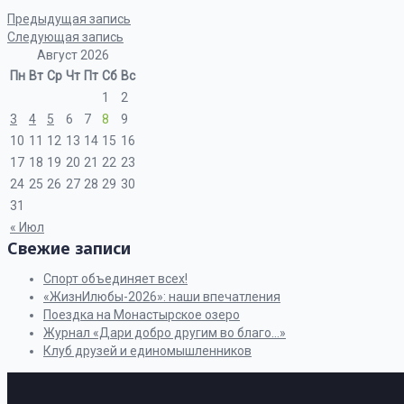
Предыдущая запись
Следующая запись
Август 2026
Пн
Вт
Ср
Чт
Пт
Сб
Вс
1
2
3
4
5
6
7
8
9
10
11
12
13
14
15
16
17
18
19
20
21
22
23
24
25
26
27
28
29
30
31
« Июл
Свежие записи
Спорт объединяет всех!
«ЖизнИлюбы-2026»: наши впечатления
Поездка на Монастырское озеро
Журнал «Дари добро другим во благо…»
Клуб друзей и единомышленников