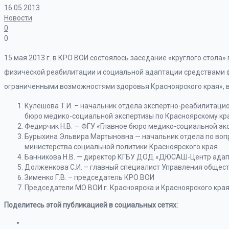
16.05.2013
Новости
0
0
15 мая 2013 г. в КРО ВОИ состоялось заседание «круглого стола
физической реабилитации и социальной адаптации средствами ф
ограниченными возможностями здоровья Красноярского края», в
Кулешова Т.И. – начальник отдела экспертно-реабилитаци
бюро медико-социальной экспертизы по Красноярскому кр
Федирчик Н.В. — ФГУ «Главное бюро медико-социальной эк
Бурыхина Эльвира Мартыновна — начальник отдела по воп
министерства социальной политики Красноярского края
Банникова Н.В. — директор КГБУ ДОД «ДЮСАШ-Центр адап
Долженкова С.И. – главный специалист Управления общест
Зименко Г.В. – председатель КРО ВОИ
Председатели МО ВОИ г. Красноярска и Красноярского края
Поделитесь этой публикацией в социальных сетях: