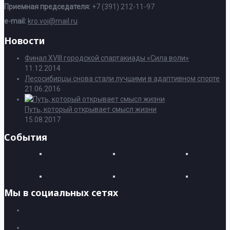
Приемная председателя:
+7 (391) 212-11-97
e-mail:
kro.voi@mail.ru
Новости
Финал XVIII городской спартакиады «Сила воли»
11.12.2014
Лесосибирцы снова стали лучшими в адаптивном спорте
21.06.2016
Путь, который открывает смысл жизни
15.08.2017
События
Мы в социальных сетях