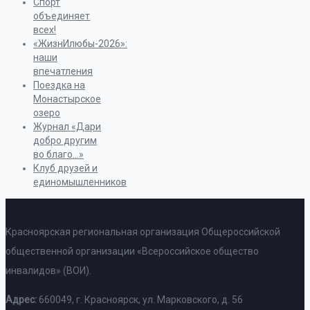
Спорт
объединяет
всех!
«ЖизнИлюбы-2026»:
наши
впечатления
Поездка на
Монастырское
озеро
Журнал «Дари
добро другим
во благо…»
Клуб друзей и
единомышленников
Красноярская региональная организация Общероссийской
общественной организации «Всероссийское общество
инвалидов» (ВОИ).
Адрес:
660049, г. Красноярск, ул. Марковского, д. 56