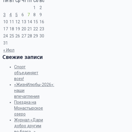
Пн
Вт
Ср
Чт
Пт
Сб
Вс
1
2
3
4
5
6
7
8
9
10
11
12
13
14
15
16
17
18
19
20
21
22
23
24
25
26
27
28
29
30
31
« Июл
Свежие записи
Спорт
объединяет
всех!
«ЖизнИлюбы-2026»:
наши
впечатления
Поездка на
Монастырское
озеро
Журнал «Дари
добро другим
во благо…»