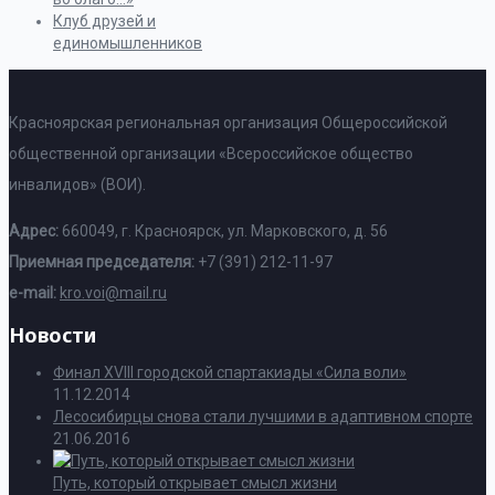
Клуб друзей и
единомышленников
Красноярская региональная организация Общероссийской
общественной организации «Всероссийское общество
инвалидов» (ВОИ).
Адрес:
660049, г. Красноярск, ул. Марковского, д. 56
Приемная председателя:
+7 (391) 212-11-97
e-mail:
kro.voi@mail.ru
Новости
Финал XVIII городской спартакиады «Сила воли»
11.12.2014
Лесосибирцы снова стали лучшими в адаптивном спорте
21.06.2016
Путь, который открывает смысл жизни