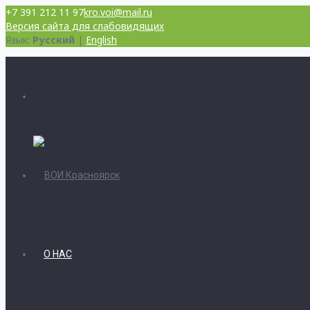
+7 391 212 11 97
kro.voi@mail.ru
Версия сайта для слабовидящих
Язык:
Русский
|
English
О НАС