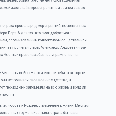
Германией. Война- жестче нету слова…Великая
 самой жестокой и кровопролитной войной за всю
сноярска провела ряд мероприятий, посвященных
ра Борт. А для тех, кто смог добраться в
тием, организованный коллективом общественной
еничев прочитал стихи, Александр Андреевич Ва-
ана Честных провела забавное упражнение на
 Ветераны войны — это и есть те ребята, которые
 они вспоминали свое военное детство, и,
тот период они запомнили на всю жизнь и вряд ли
и помнят.
: их любовь к Родине, стремление к жизни. Многим
жественных тружеников тыла, страна бы наша