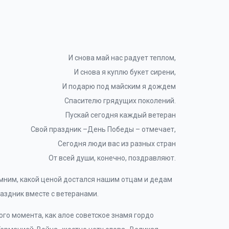
И снова май нас радует теплом,
И снова я куплю букет сирени,
И подарю под майским я дождем
Спасителю грядущих поколений.
Пускай сегодня каждый ветеран
Свой праздник –День Победы – отмечает,
Сегодня люди вас из разных стран
От всей души, конечно, поздравляют.
омним, какой ценой достался нашим отцам и дедам
аздник вместе с ветеранами.
того момента, как алое советское знамя гордо