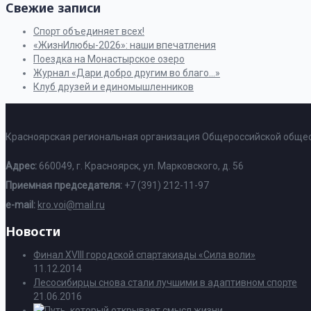
Свежие записи
Спорт объединяет всех!
«ЖизнИлюбы-2026»: наши впечатления
Поездка на Монастырское озеро
Журнал «Дари добро другим во благо…»
Клуб друзей и единомышленников
Красноярская региональная организация Общероссийской общес
Адрес:
660049, г. Красноярск, ул. Марковского, д. 56
Приемная председателя:
+7 (391) 212-11-97
e-mail:
kro.voi@mail.ru
Новости
Финал XVIII городской спартакиады «Сила воли»
11.12.2014
Лесосибирцы снова стали лучшими в адаптивном спорте
21.06.2016