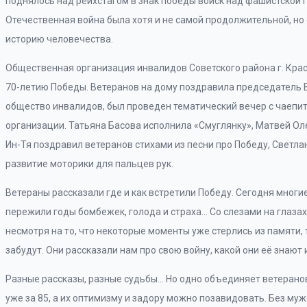
поднялось над рейхстагом в знак победы войск над фашистской 
Отечественная война была хотя и не самой продолжительной, но
историю человечества.
Общественная организация инвалидов Советского района г. Кра
70-летию Победы. Ветеранов на дому поздравила председатель Ве
общество инвалидов, был проведен тематический вечер с чаепи
организации. Татьяна Басова исполнила «Смуглянку», Матвей Ол
Ин-Тя поздравил ветеранов стихами из песни про Победу, Светл
развитие моторики для пальцев рук.
Ветераны рассказали где и как встретили Победу. Сегодня многие
пережили годы бомбежек, голода и страха… Со слезами на глазах
несмотря на то, что некоторые моменты уже стерлись из памяти, 
забудут. Они рассказали нам про свою войну, какой они её знают 
Разные рассказы, разные судьбы… Но одно объединяет ветеранов
уже за 85, а их оптимизму и задору можно позавидовать. Без му