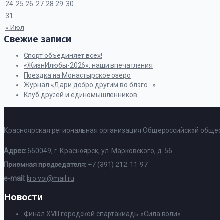
24
25
26
27
28
29
30
31
« Июл
Свежие записи
Спорт объединяет всех!
«ЖизнИлюбы-2026»: наши впечатления
Поездка на Монастырское озеро
Журнал «Дари добро другим во благо…»
Клуб друзей и единомышленников
Красноярская региональная организация Общероссийской общес
Адрес:
660049, г. Красноярск, ул. Марковского, д. 56
Приемная председателя:
+7 (391) 212-11-97
e-mail:
kro.voi@mail.ru
Новости
Финал XVIII городской спартакиады «Сила воли»