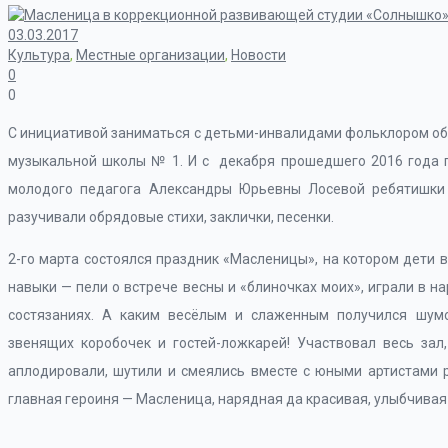
03.03.2017
Культура
,
Местные организации
,
Новости
0
0
С инициативой заниматься с детьми-инвалидами фольклором об
музыкальной школы № 1. И с декабря прошедшего 2016 года п
молодого педагога Александры Юрьевны Лосевой ребятишки 
разучивали обрядовые стихи, заклички, песенки.
2-го марта состоялся праздник «Масленицы», на котором дети
навыки — пели о встрече весны и «блиночках моих», играли в н
состязаниях. А каким весёлым и слаженным получился шумов
звенящих коробочек и гостей-ложкарей! Участвовал весь зал
аплодировали, шутили и смеялись вместе с юными артистами р
главная героиня — Масленица, нарядная да красивая, улыбчивая 