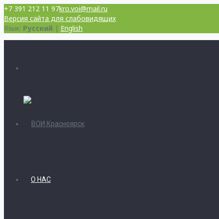
+7 391 212 11 97
kro.voi@mail.ru
Версия сайта для слабовидящих
Язык:
Русский
|
English
О НАС