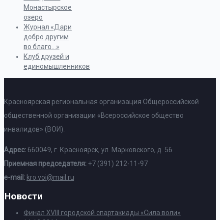
Монастырское
озеро
Журнал «Дари
добро другим
во благо…»
Клуб друзей и
единомышленников
Красноярская региональная организация Общероссийской
общественной организации «Всероссийское общество
инвалидов» (ВОИ).
Адрес:
660049, г. Красноярск, ул. Марковского, д. 56
Приемная председателя:
+7 (391) 212-11-97
e-mail:
kro.voi@mail.ru
Новости
Финал XVIII городской спартакиады «Сила воли»