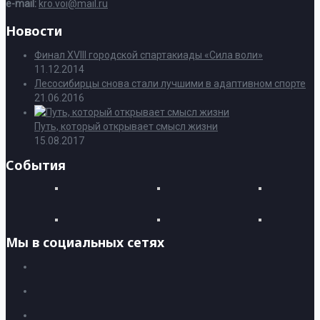
e-mail:
kro.voi@mail.ru
Новости
Финал XVIII городской спартакиады «Сила воли»
11.12.2014
Лесосибирцы снова стали лучшими в адаптивном спорте
21.06.2016
Путь, который открывает смысл жизни
15.08.2017
События
Мы в социальных сетях