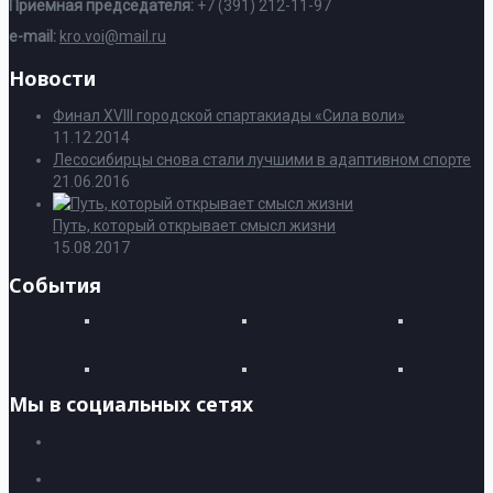
Приемная председателя:
+7 (391) 212-11-97
e-mail:
kro.voi@mail.ru
Новости
Финал XVIII городской спартакиады «Сила воли»
11.12.2014
Лесосибирцы снова стали лучшими в адаптивном спорте
21.06.2016
Путь, который открывает смысл жизни
15.08.2017
События
Мы в социальных сетях