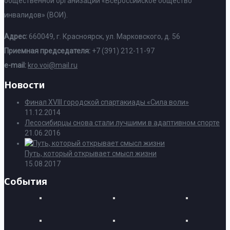
общественной организации «Всероссийское общество
инвалидов» (ВОИ).
Адрес:
660049, г. Красноярск, ул. Марковского, д. 56
Приемная председателя:
+7 (391) 212-11-97
e-mail:
kro.voi@mail.ru
Новости
Финал XVIII городской спартакиады «Сила воли»
11.12.2014
Лесосибирцы снова стали лучшими в адаптивном спорте
21.06.2016
Путь, который открывает смысл жизни
15.08.2017
События