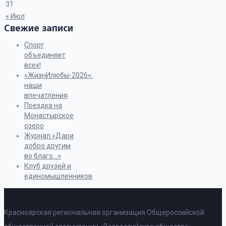
31
« Июл
Свежие записи
Спорт
объединяет
всех!
«ЖизнИлюбы-2026»:
наши
впечатления
Поездка на
Монастырское
озеро
Журнал «Дари
добро другим
во благо…»
Клуб друзей и
единомышленников
Красноярская региональная организация Общероссийской