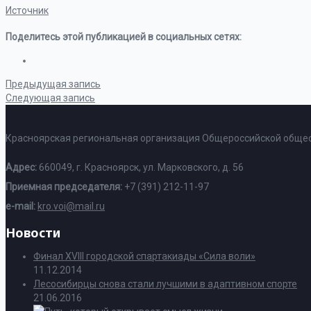
Источник
Поделитесь этой публикацией в социальных сетях:
Предыдущая запись
Следующая запись
Красноярская региональная организация Общероссийской общес
Адрес:
660049, г. Красноярск, ул. Марковского, д. 56
Приемная председателя:
+7 (391) 212-11-97
e-mail:
kro.voi@mail.ru
Новости
Финал XVIII городской спартакиады «Сила воли»
11.12.2014
Лесосибирцы снова стали лучшими в адаптивном спорте
21.06.2016