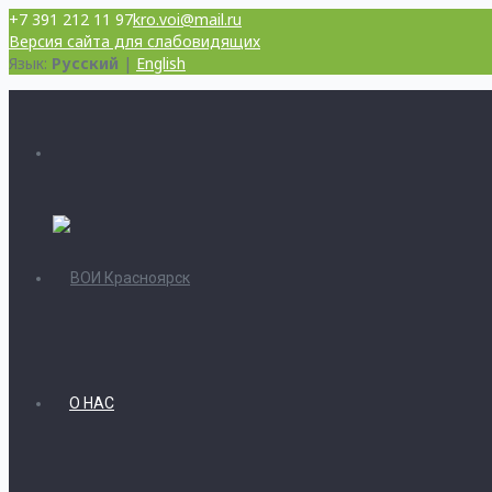
+7 391 212 11 97
kro.voi@mail.ru
Версия сайта для слабовидящих
Язык:
Русский
|
English
О НАС