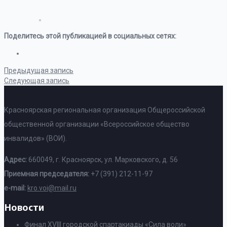
Поделитесь этой публикацией в социальных сетях:
Предыдущая запись
Следующая запись
Красноярская региональная организация Общероссийской
общественной организации «Всероссийское общество
инвалидов» (ВОИ).
Адрес:
660049, г. Красноярск, ул. Марковского, д. 56
Приемная председателя:
+7 (391) 212-11-97
e-mail:
kro.voi@mail.ru
Новости
Финал XVIII городской спартакиады «Сила воли»