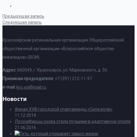
Предыдущая запись
Следующая запись
Красноярская региональная организация Общероссийской
общественной организации «Всероссийское общество
инвалидов» (ВОИ).
Адрес:
660049, г. Красноярск, ул. Марковского, д. 56
Приемная председателя:
+7 (391) 212-11-97
e-mail:
kro.voi@mail.ru
Новости
Финал XVIII городской спартакиады «Сила воли»
11.12.2014
Лесосибирцы снова стали лучшими в адаптивном спорте
21.06.2016