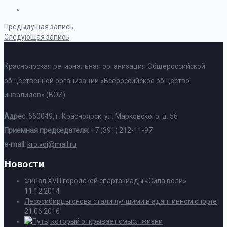
Предыдущая запись
Следующая запись
Красноярская региональная организация Общероссийской
общественной организации «Всероссийское общество
инвалидов» (ВОИ).
Адрес:
660049, г. Красноярск, ул. Марковского, д. 56
Приемная председателя:
+7 (391) 212-11-97
e-mail:
kro.voi@mail.ru
Новости
Финал XVIII городской спартакиады «Сила воли»
11.12.2014
Лесосибирцы снова стали лучшими в адаптивном спорте
21.06.2016