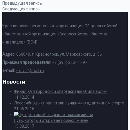
Предыдущая запись
Следующая запись
Красноярская региональная организация Общероссийской
общественной организации «Всероссийское общество
инвалидов» (ВОИ).
Адрес:
660049, г. Красноярск, ул. Марковского, д. 56
Приемная председателя:
+7 (391) 212-11-97
e-mail:
kro.voi@mail.ru
Новости
Финал XVIII городской спартакиады «Сила воли»
11.12.2014
Лесосибирцы снова стали лучшими в адаптивном спорте
21.06.2016
Путь, который открывает смысл жизни
15.08.2017