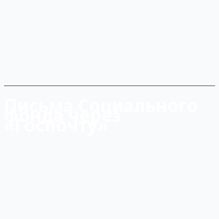
Письма Социального
фонда через
«Госпочту»