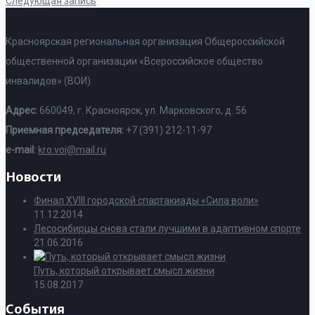
Следующая запись
Красноярская региональная организация Общероссийской
общественной организации «Всероссийское общество
инвалидов» (ВОИ).
Адрес:
660049, г. Красноярск, ул. Марковского, д. 56
Приемная председателя:
+7 (391) 212-11-97
e-mail:
kro.voi@mail.ru
Новости
Финал XVIII городской спартакиады «Сила воли»
11.12.2014
Лесосибирцы снова стали лучшими в адаптивном спорте
21.06.2016
Путь, который открывает смысл жизни
15.08.2017
События