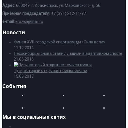
Адрес:
660049, г. Красноярск, ул. Марковского, д. 56
Приемная председателя:
+7 (391) 212-11-97
e-mail:
kro.voi@mail.ru
Новости
Финал XVIII городской спартакиады «Сила воли»
11.12.2014
Лесосибирцы снова стали лучшими в адаптивном спорте
21.06.2016
Путь, который открывает смысл жизни
15.08.2017
События
Мы в социальных сетях