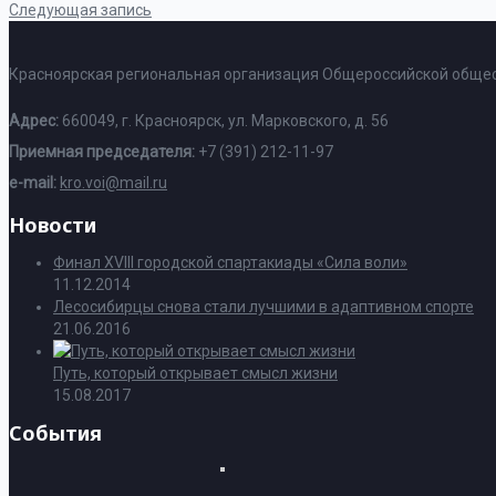
Следующая запись
Красноярская региональная организация Общероссийской общес
Адрес:
660049, г. Красноярск, ул. Марковского, д. 56
Приемная председателя:
+7 (391) 212-11-97
e-mail:
kro.voi@mail.ru
Новости
Финал XVIII городской спартакиады «Сила воли»
11.12.2014
Лесосибирцы снова стали лучшими в адаптивном спорте
21.06.2016
Путь, который открывает смысл жизни
15.08.2017
События