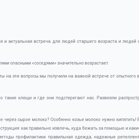
ая и актуальная встреча для людей старшего возраста и людей
этими опасными «соседями» значительно возрастает.
еты на эти вопросы мы получили на важной встрече от опытного
то такие клещи и где они подстерегают нас. Развеяли распрос
 через сырое молоко? Особенно козье молоко нужно кипятить! 
нструкция: как правильно извлечь, куда бежать за помощью и как
 методы профилактики: правильная одежда, надежные репеллен