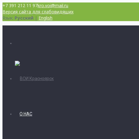
+7 391 212 11 97
kro.voi@mail.ru
Версия сайта для слабовидящих
Язык:
Русский
|
English
О НАС