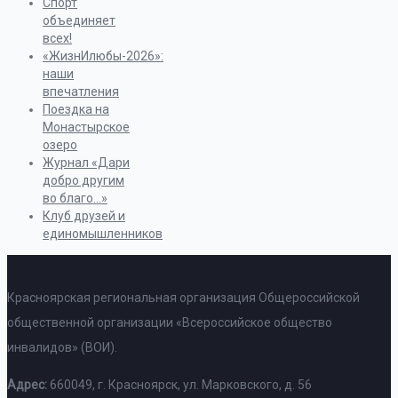
Спорт
объединяет
всех!
«ЖизнИлюбы-2026»:
наши
впечатления
Поездка на
Монастырское
озеро
Журнал «Дари
добро другим
во благо…»
Клуб друзей и
единомышленников
Красноярская региональная организация Общероссийской
общественной организации «Всероссийское общество
инвалидов» (ВОИ).
Адрес:
660049, г. Красноярск, ул. Марковского, д. 56