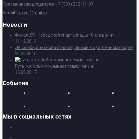
Приемная председателя:
+7 (391) 212-11-97
e-mail:
kro.voi@mail.ru
Новости
Финал XVIII городской спартакиады «Сила воли»
11.12.2014
Лесосибирцы снова стали лучшими в адаптивном спорте
21.06.2016
Путь, который открывает смысл жизни
15.08.2017
События
Мы в социальных сетях