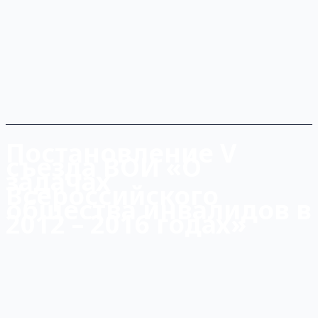
Постановление V
съезда ВОИ «О
задачах
Всероссийского
общества инвалидов в
2012 – 2016 годах»